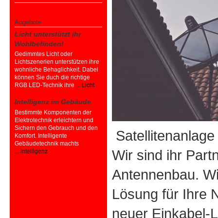
Angebote
Licht unterstützt ihr
Wohlbefinden!
Gedimmtes Licht oder
Lichtszenerien unterstützen ihre
wohnliche Behaglichkeit. Dabei
können Sie duch die richtige
RGB LED-Technik ihre
... Licht
Intelligenz im Gebäude
Bestimmte Komponenten der
Elektrotechnik erleichtern und
Sichern den Gebrauch und den
Satellitenanlag
Komfort. Intelligente
Gebäudetechnik machts
Wir sind ihr Part
... intelligenz
Antennenbau
. W
Lösung für Ihre
neuer Einkabel-